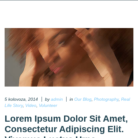
Udruženje "Duga"
5 kolovoza, 2014
by
admin
in
Our Blog
,
Photography
,
Real
Life Story
,
Video
,
Volunteer
Lorem Ipsum Dolor Sit Amet,
Consectetur Adipiscing Elit.